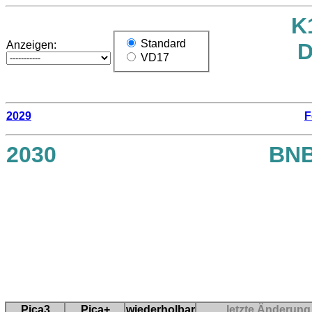
K
Standard
Anzeigen:
D
VD17
2029
F
2030
BN
Pica3
Pica+
wiederholbar
letzte Änderung