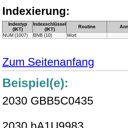
Indexierung:
Indextyp
Indexschlüssel
Routine
An
(IKT)
(IKT)
NUM (1007)
BNB (10)
Wort
Zum Seitenanfang
Beispiel(e):
2030 GBB5C0435
2030 bA1U9983